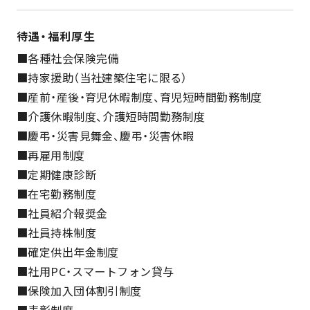
待遇・福利厚生
■各種社会保険完備
■持家援助（当社建築住宅に限る）
■産前・産後・育児休暇制度、育児短時間勤務制度
■介護休暇制度、介護短時間勤務制度
■慶弔・災害見舞金、慶弔・災害休暇
■再雇用制度
■定期健康診断
■在宅勤務制度
■社員紹介報奨金
■社員持株制度
■確定供出年金制度
■社用PC・スマートフォン貸与
■保険加入団体割引制度
■表彰制度