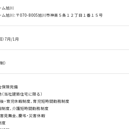
ーム旭川
ム旭川：〒070-8005旭川市神楽５条１２丁目１番１５号
回）7月/1月
制）
会保険完備
助（当社建築住宅に限る）
産後・育児休暇制度、育児短時間勤務制度
暇制度、介護短時間勤務制度
災害見舞金、慶弔・災害休暇
制度