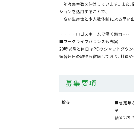
年々集客数を伸ばしています。また、顧
ションを活用することで、
高い生産性と少人数体制による早い出
‐‐‐‐ロゴスホームで働く魅力----
■ワークライフバランスも充実
20時以降と休日はPCのシャットダウ
振替休日の取得も徹底しており、社員や
募集要項
給与
■想定年収
制 
給￥279,