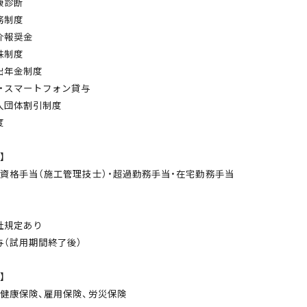
康診断
務制度
介報奨金
株制度
出年金制度
C・スマートフォン貸与
入団体割引制度
度
】
・資格手当（施工管理技士）・超過勤務手当・在宅勤務手当
社規定あり
与（試用期間終了後）
】
、健康保険、雇用保険、労災保険