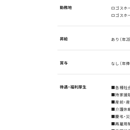
勤務地
ロゴスホ
ロゴスホー
昇給
あり（年2
賞与
なし（年俸
待遇・福利厚生
■各種社
■持家援
■産前・
■介護休
■慶弔・
■再雇用