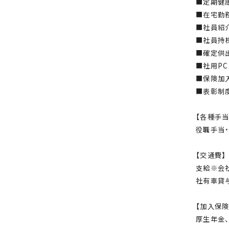
■定期健
■在宅勤
■社員紹
■社員持
■確定供
■社用P
■保険加
■表彰制
【各種手当
役職手当
【交通費】
支給※会
社有車貸
【加入保険
厚生年金