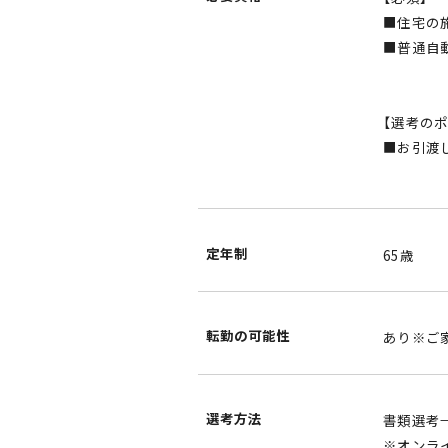
■住宅の
■普通自
【選考のポ
■お引渡
定年制
65歳
転勤の可能性
あり※ご
選考方法
書類選考
※オンライ