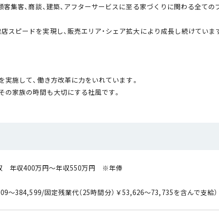
客集客、商談、建築、アフターサービスに至る家づくりに関わる全ての
店スピードを実現し、販売エリア・シェア拡大により成長し続けていま
ンを実施して、働き方改革に力をいれています。
その家族の時間も大切にする社風です。
 年収400万円～年収550万円 ※年俸
月給￥333,335～458
709～384,599/固定残業代（25時間分）￥53,626～73,735を含んで支給）