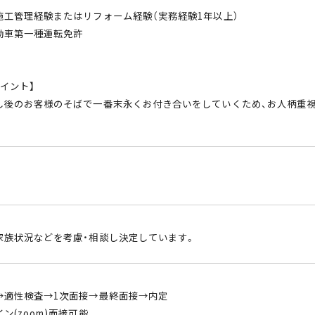
施工管理経験またはリフォーム経験（実務経験1年以上）
動車第一種運転免許
イント】
し後のお客様のそばで一番末永くお付き合いをしていくため、お人柄重
家族状況などを考慮・相談し決定しています。
→適性検査→1次面接→最終面接→内定
ン(zoom)面接可能