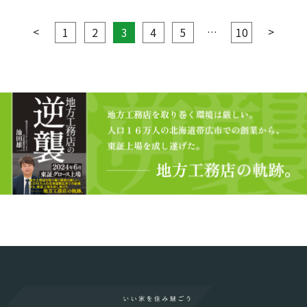
<
…
>
1
2
3
4
5
10