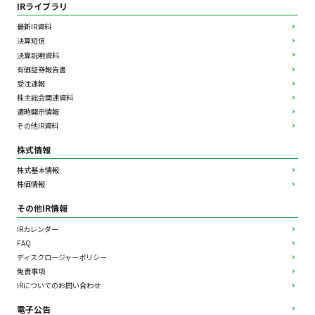
IRライブラリ
最新IR資料
決算短信
決算説明資料
有価証券報告書
受注速報
株主総会関連資料
適時開示情報
その他IR資料
株式情報
株式基本情報
株価情報
その他IR情報
IRカレンダー
FAQ
ディスクロージャーポリシー
免責事項
IRについてのお問い合わせ
電子公告