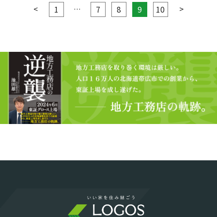
<
…
>
1
7
8
9
10