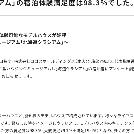
アム」の宿泊体験満足度は98.3％でした
宿泊体験可能なモデルハウスが好評
ージアム「北海道クラシアム」～
目指す」株式会社ロゴスホールディングス（本店：北海道帯広市、代表取締役社⾧
た宿泊型ハウジングミュージアム「北海道クラシアム」の宿泊者にアンケート
とをお知らせします。
ターハウスと、計6 棟のモデルハウスで構成されています。様々なライフ
能です。暮らした時をイメージしやすいよう、モデルハウス内のキッチンを
方の満足度は98.3％（大変満足79.3％＋満足19.0％）となり、多くの