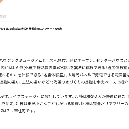
 年12 月31 日、調査方法：宿泊体験者全員にアンケートを依頼
、宿泊型ハウジングミュージアムとして札幌市北区にオープン。センターハウス
内にはUA 値(外皮平均熱貫流率)の違いを実際に体験できる「温度体験室
わるのかを体験できる「地震体験室」、太陽光パネルで発電できる電気量な
や基礎の違い、工法の違いなど北海道の家づくりの基礎を事実ベースで紹介
れぞれライフステージ別に設計しています。A 棟は夫婦2 人が快適に過ごせ
を想定、C 棟はまだ小さな子どもがいる家族、D 棟は完全バリアフリーの
 棟は2 世帯住宅です。