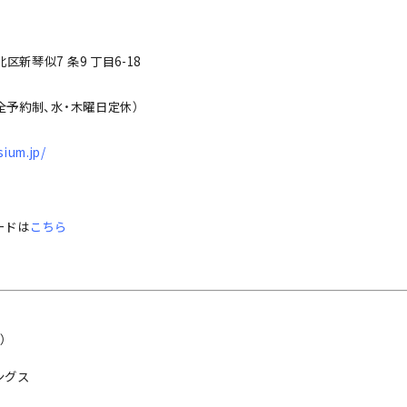
北区新琴似7 条9 丁目6-18
（完全予約制、水・木曜日定休）
sium.jp/
ードは
こちら
）
ングス