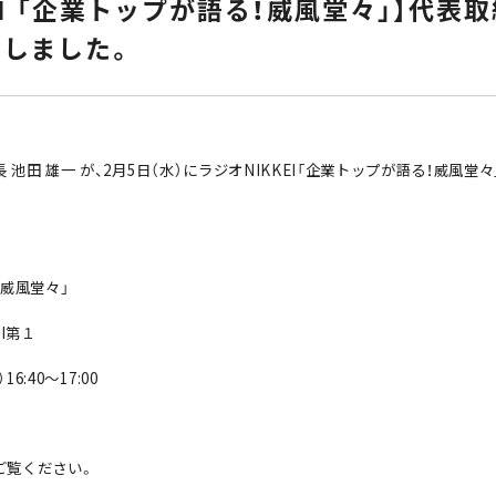
EI 「企業トップが語る！威風堂々」】代表
しました。
池田 雄一 が、2月5日（水）にラジオNIKKEI「企業トップが語る！威風
！威風堂々」
I第１
6:40～17:00
ご覧ください。