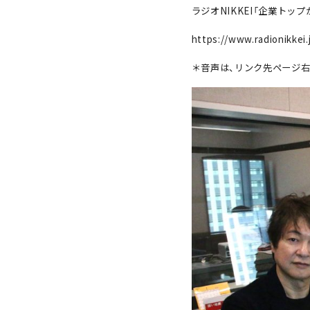
ラジオNIKKEI「企業トッ
https://www.radionikkei.
＊音声は、リンク先ページ右「A