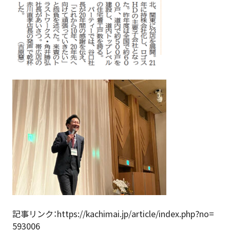
記事リンク：
https://kachimai.jp/article/index.php?no=
593006