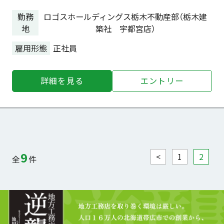
勤務
ロゴスホールディングス栃木不動産部（栃木建
地
築社 宇都宮店）
雇用形態
正社員
詳細を⾒る
エントリー
9
<
1
2
全
件