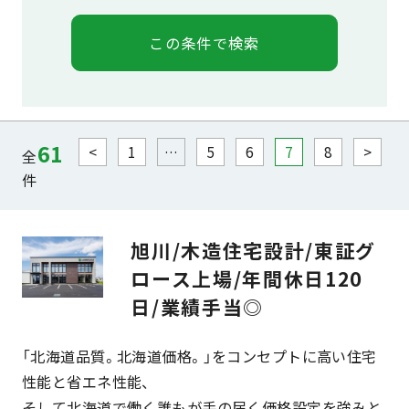
61
<
1
…
5
6
7
8
>
全
件
旭川/木造住宅設計/東証グ
ロース上場/年間休日120
日/業績手当◎
「北海道品質。北海道価格。」をコンセプトに高い住宅
性能と省エネ性能、
そして北海道で働く誰もが手の届く価格設定を強みと