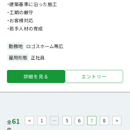
・建築基準に沿った施工
・工期の厳守
・お客様対応
・若手人材の育成
勤務地
ロゴスホーム帯広
雇用形態
正社員
詳細を⾒る
エントリー
61
<
1
…
5
6
7
8
>
全
件