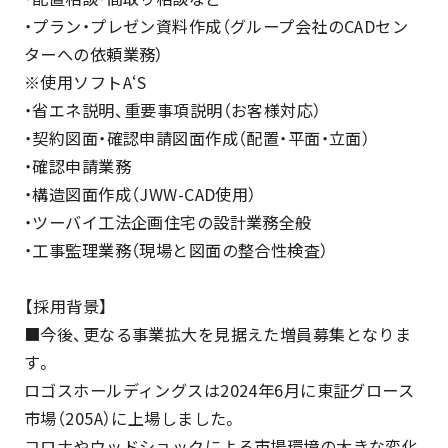
・プラン・プレゼン資料作成（グループ会社のCADセン
ターへの依頼業務）
※使用ソフトA‘S
・省エネ説明、重要事項説明（お客様対応）
・契約図面・確認申請図面作成（配置・平面・立面）
・確認申請業務
・構造図面作成（JWW-CAD使用）
・ツーバイ工法企画住宅の設計業務全般
・工事監理業務（現場と図面の整合性検査）
【採用背景】
■今後、更なる事業拡大を見据えた増員募集となりま
す。
ロゴスホールディングスは2024年6月に東証グロース
市場（205A）に上場しました。
コロナやウッドショックによる市場環境の大きな変化