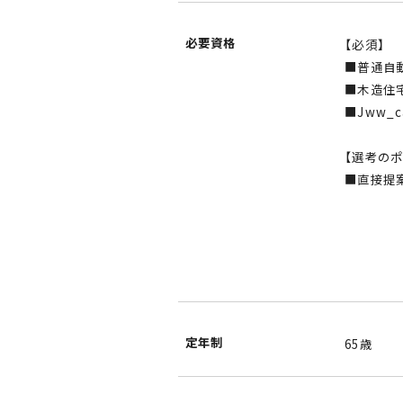
必要資格
【必須】
■普通自
■木造住
■Jww_
【選考のポ
■直接提
定年制
65歳