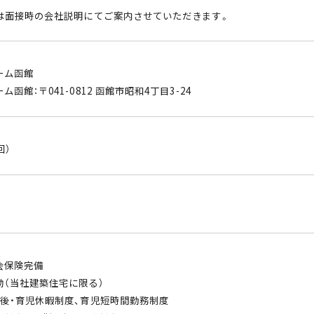
細は面接時の会社説明にてご案内させていただきます。
ーム函館
ム函館：〒041-0812 函館市昭和4丁目3-24
回）
会保険完備
助（当社建築住宅に限る）
産後・育児休暇制度、育児短時間勤務制度