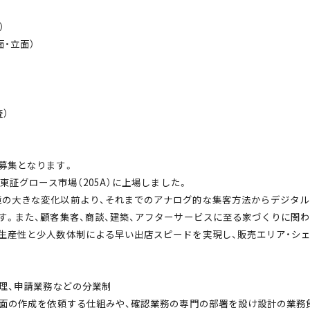
）
面・立面）
）
募集となります。
東証グロース市場（205A）に上場しました。
境の大きな変化以前より、それまでのアナログ的な集客方法からデジタ
す。また、顧客集客、商談、建築、アフターサービスに至る家づくりに関
生産性と少人数体制による早い出店スピードを実現し、販売エリア・シ
管理、申請業務などの分業制
図面の作成を依頼する仕組みや、確認業務の専門の部署を設け設計の業