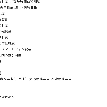
暇制度、介護短時間勤務制度
災害見舞金、慶弔・災害休暇
制度
康診断
務制度
介報奨金
株制度
出年金制度
C・スマートフォン貸与
入団体割引制度
度
】
・資格手当（建築士）・超過勤務手当・在宅勤務手当
社規定あり