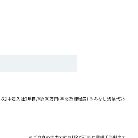
～600万円 ＋業績手当
(年間25棟程度) ※みなし残業代25
について
Pが可能な業績手当制度で