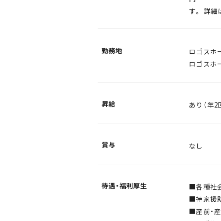
す。 詳
勤務地
ロゴスホ
ロゴスホー
昇給
あり（年2
賞与
なし
待遇・福利厚生
■各種社
■持家援
■産前・