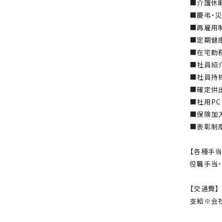
■介護休
■慶弔・
■再雇用
■定期健
■在宅勤
■社員紹
■社員持
■確定供
■社用P
■保険加
■表彰制
【各種手当
役職手当
【交通費】
支給※会