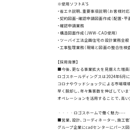
※使用ソフトA‘S
・省エネ説明、重要事項説明（お客様対応
・契約図面・確認申請図面作成（配置・平
・確認申請業務
・構造図面作成（JWW-CAD使用）
・ツーバイ工法企画住宅の設計業務全般
・工事監理業務（現場と図面の整合性検査
【採用背景】
■今後、更なる事業拡大を見据えた増員
ロゴスホールディングスは2024年6月に
コロナやウッドショックによる市場環
早く脱却し、年々集客数を伸ばしていま
オペレーションを活用することで、高い
‐‐‐‐ロゴスホームで働く魅力----
■営業、設計、コーディネーター、施工
グループ企業にcadセンターにパース