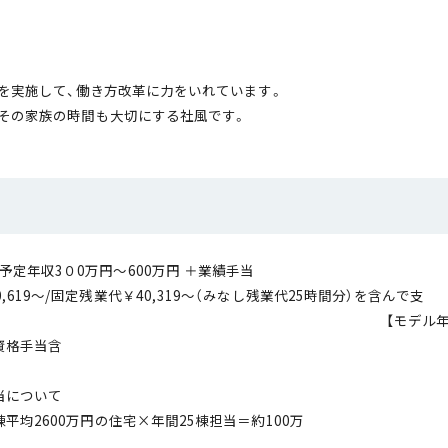
ンを実施して、働き方改革に力をいれています。
その家族の時間も大切にする社風です。
年俸制：予定年収3０0万円
0,619～/固定残業代￥40,319～（みなし残業代25時間分）を含んで支
【モデル年収】中途入社2年目/約500万円
資格手当含
●業績手当
1棟平均2600万円の住宅×年間25棟担当＝約100万
 ※ご自身の実力で給与U