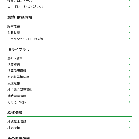
役員プロフィール
コーポレート・ガバナンス
業績・財務情報
経営成績
財政状態
キャッシュ・フローの状況
IRライブラリ
最新IR資料
決算短信
決算説明資料
有価証券報告書
受注速報
株主総会関連資料
適時開示情報
その他IR資料
株式情報
株式基本情報
株価情報
その他IR情報